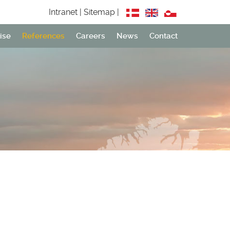
Intranet |
Sitemap |
ise
References
Careers
News
Contact