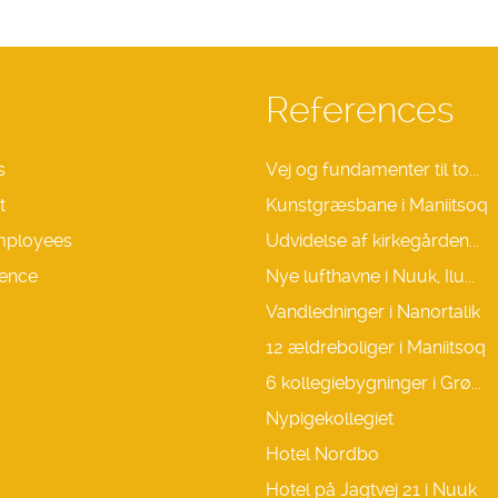
References
s
Vej og fundamenter til to...
t
Kunstgræsbane i Maniitsoq
mployees
Udvidelse af kirkegården...
ence
Nye lufthavne i Nuuk, Ilu...
Vandledninger i Nanortalik
12 ældreboliger i Maniitsoq
6 kollegiebygninger i Grø...
Nypigekollegiet
Hotel Nordbo
Hotel på Jagtvej 21 i Nuuk