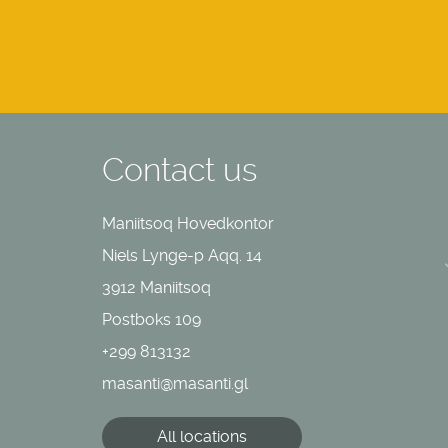
Contact us
Maniitsoq Hovedkontor
Niels Lynge-p Aqq. 14
3912 Maniitsoq
Postboks 109
+299 813132
masanti@masanti.gl
All locations