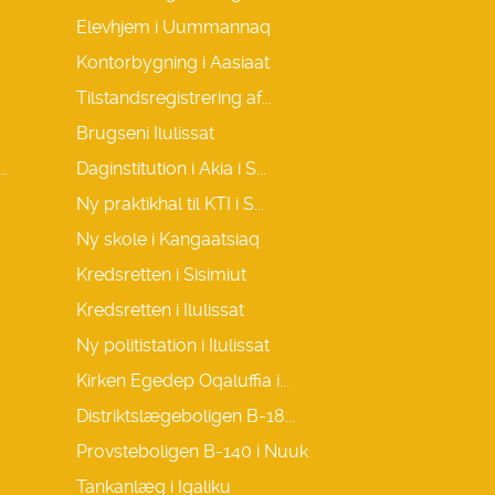
Elevhjem i Uummannaq
Kontorbygning i Aasiaat
Tilstandsregistrering af...
Brugseni Ilulissat
.
Daginstitution i Akia i S...
Ny praktikhal til KTI i S...
Ny skole i Kangaatsiaq
Kredsretten i Sisimiut
Kredsretten i Ilulissat
Ny politistation i Ilulissat
Kirken Egedep Oqaluffia i...
Distriktslægeboligen B-18...
Provsteboligen B-140 i Nuuk
Tankanlæg i Igaliku