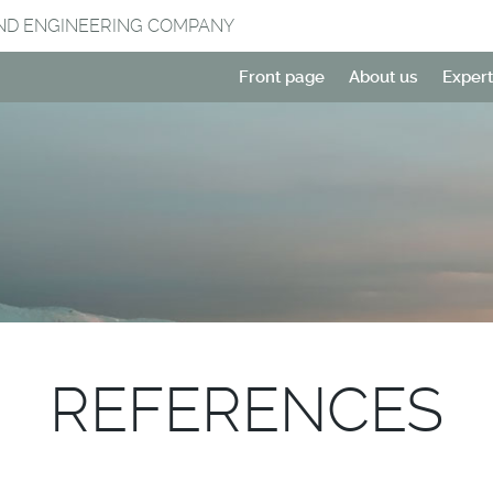
ND ENGINEERING COMPANY
Front page
About us
Expert
REFERENCES