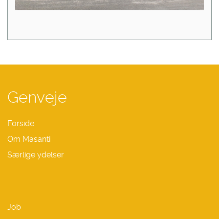
Genveje
Forside
Om Masanti
Særlige ydelser
Job