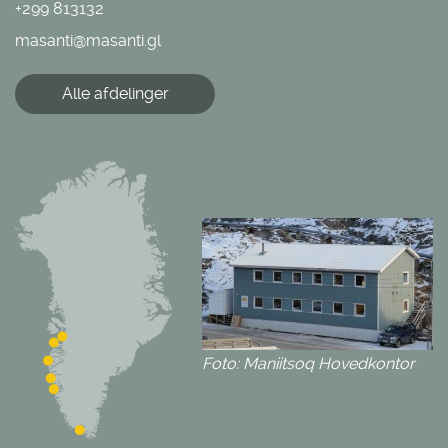
+299 813132
masanti@masanti.gl
Alle afdelinger
Foto: Maniitsoq Hovedkontor