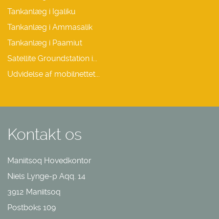
Tankanlæg i Igaliku
Tankanlæg i Ammasalik
Tankanlæg i Paamiut
Satellite Groundstation i...
Udvidelse af mobilnettet...
Kontakt os
Maniitsoq Hovedkontor
Niels Lynge-p Aqq. 14
3912 Maniitsoq
Postboks 109