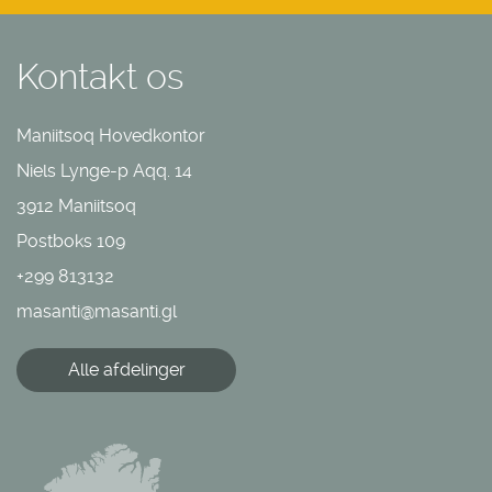
Kontakt os
Maniitsoq Hovedkontor
Niels Lynge-p Aqq. 14
3912 Maniitsoq
Postboks 109
+299 813132
masanti@masanti.gl
Alle afdelinger