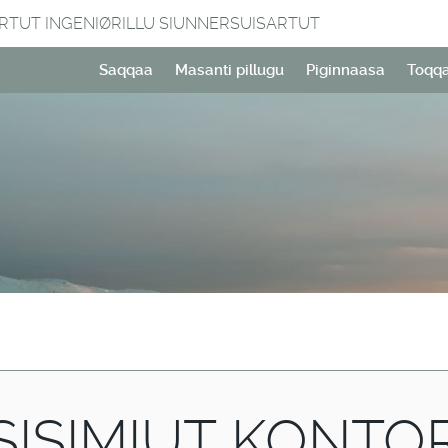
ARTUT INGENIØRILLU SIUNNERSUISARTUT
Saqqaa
Masanti pillugu
Piginnaasa
Toqq
SISIMIUT KONTO