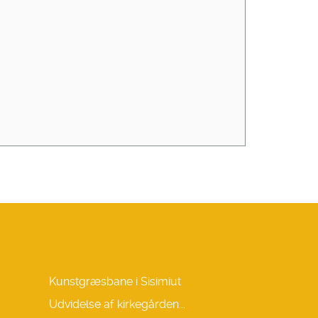
Kunstgræsbane i Sisimiut
Udvidelse af kirkegården...