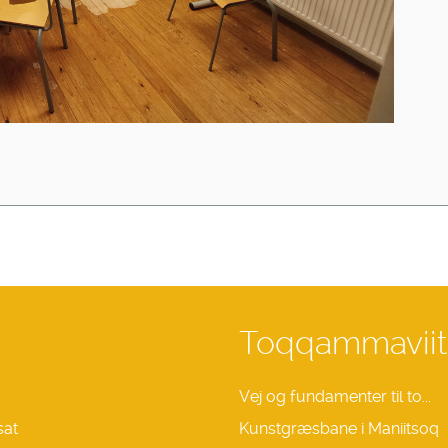
Toqqammaviit
Vej og fundamenter til to...
sat
Kunstgræsbane i Maniitsoq