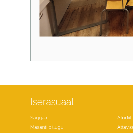
Iserasuaat
Saqqaa
Atorfiit
Masanti pillugu
Attavis