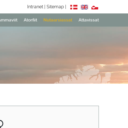
Intranet |
Sitemap |
ammaviit
Atorfiit
Nutaarsiassat
Attavissat
R