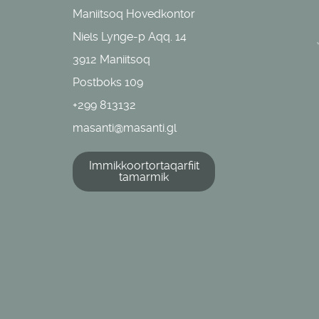
Maniitsoq Hovedkontor
Niels Lynge-p Aqq. 14
3912 Maniitsoq
Postboks 109
+299 813132
masanti@masanti.gl
Immikkoortortaqarfiit
tamarmik